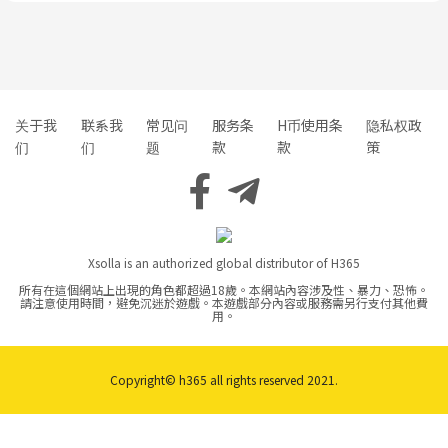
关于我
联系我
常见问
服务条
H币使用条
隐私权政
们
们
题
款
款
策
Xsolla is an authorized global distributor of H365
所有在這個網站上出現的角色都超過18歲。本網站內容涉及性、暴力、恐怖。
請注意使用時間，避免沉迷於遊戲。本遊戲部分內容或服務需另行支付其他費
用。
Copyright© h365 all rights reserved 2021.