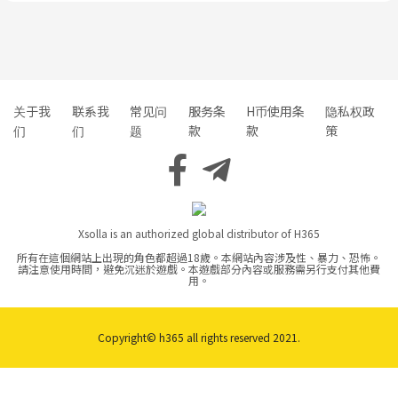
关于我
联系我
常见问
服务条
H币使用条
隐私权政
们
们
题
款
款
策
Xsolla is an authorized global distributor of H365
所有在這個網站上出現的角色都超過18歲。本網站內容涉及性、暴力、恐怖。
請注意使用時間，避免沉迷於遊戲。本遊戲部分內容或服務需另行支付其他費
用。
Copyright© h365 all rights reserved 2021.