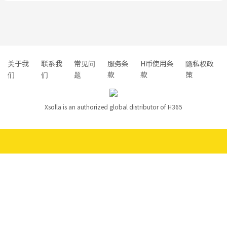
关于我
联系我
常见问
服务条
H币使用条
隐私权政
们
们
题
款
款
策
Xsolla is an authorized global distributor of H365