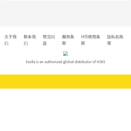
关于我
联系我
常见问
服务条
H币使用条
隐私权政
们
们
题
款
款
策
Xsolla is an authorized global distributor of H365