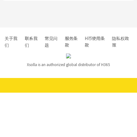
关于我
联系我
常见问
服务条
H币使用条
隐私权政
们
们
题
款
款
策
Xsolla is an authorized global distributor of H365