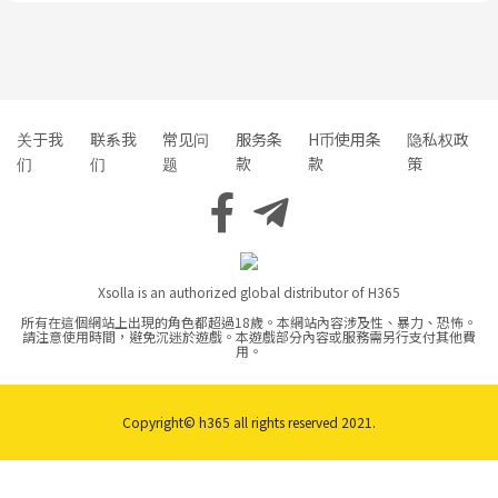
关于我
联系我
常见问
服务条
H币使用条
隐私权政
们
们
题
款
款
策
Xsolla is an authorized global distributor of H365
所有在這個網站上出現的角色都超過18歲。本網站內容涉及性、暴力、恐怖。
請注意使用時間，避免沉迷於遊戲。本遊戲部分內容或服務需另行支付其他費
用。
Copyright© h365 all rights reserved 2021.